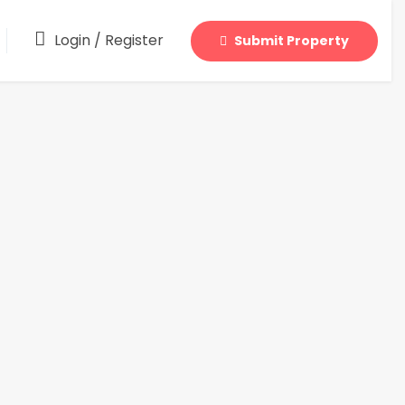
Login
/
Register
Submit Property